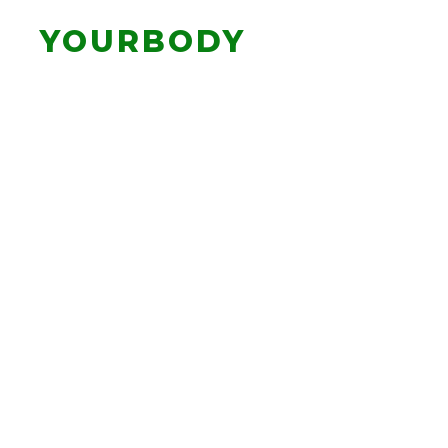
YOURBODY
INFORMATION
INFORMATION
いつもご利用くださいましてあり
YOURBODY荻窪店が、【「