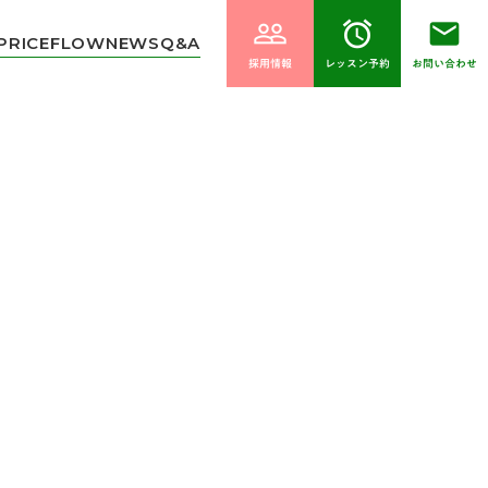
people_outline
alarm
email
PRICE
FLOW
NEWS
Q&A
採用情報
レッスン予約
お問い合わせ
2025年03月07日
ラティススタジオ紹介している比