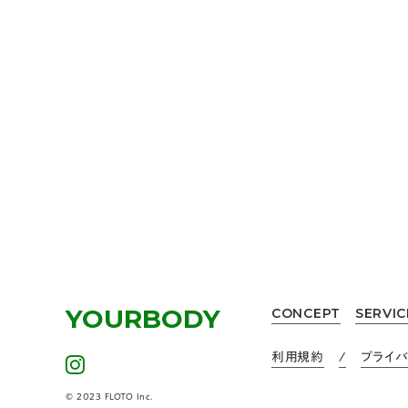
較サイト】の「ピラティスのしおり
ました。
地元に根ざし、健康寿命に寄与
https://kosupapilates.jp/r
YOURBODY
CONCEPT
SERVIC
利用規約
/
プライ
© 2023 FLOTO Inc.