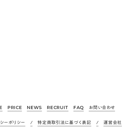
」 に
「荻窪のおすすめピラティススタジオ10選！3つの項目に
するためにこれからも伴走し続けてまいります！引き続きどうぞよ
ecommend/ogikubo-pilates-osusume/
お問い合わせ
E
PRICE
NEWS
RECRUIT
FAQ
バシーポリシー
/
特定商取引法に基づく表記
/
運営会社